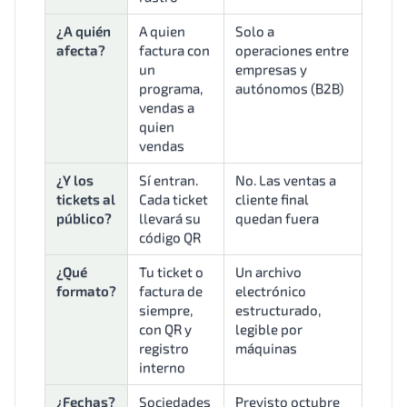
¿A quién
A quien
Solo a
afecta?
factura con
operaciones entre
un
empresas y
programa,
autónomos (B2B)
vendas a
quien
vendas
¿Y los
Sí entran.
No. Las ventas a
tickets al
Cada ticket
cliente final
público?
llevará su
quedan fuera
código QR
¿Qué
Tu ticket o
Un archivo
formato?
factura de
electrónico
siempre,
estructurado,
con QR y
legible por
registro
máquinas
interno
¿Fechas?
Sociedades
Previsto octubre