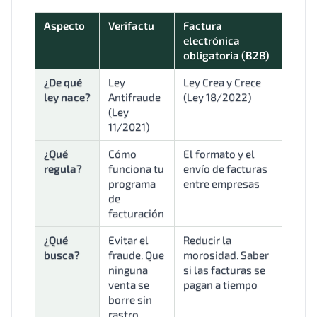
Aspecto
Verifactu
Factura
electrónica
obligatoria (B2B)
¿De qué
Ley
Ley Crea y Crece
ley nace?
Antifraude
(Ley 18/2022)
(Ley
11/2021)
¿Qué
Cómo
El formato y el
regula?
funciona tu
envío de facturas
programa
entre empresas
de
facturación
¿Qué
Evitar el
Reducir la
busca?
fraude. Que
morosidad. Saber
ninguna
si las facturas se
venta se
pagan a tiempo
borre sin
rastro