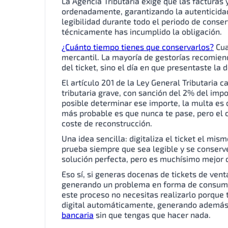
La Agencia Tributaria exige que las facturas 
ordenadamente, garantizando la autenticidad 
legibilidad durante todo el periodo de conser
técnicamente has incumplido la obligación.
¿Cuánto tiempo tienes que conservarlos?
Cuat
mercantil. La mayoría de gestorías recomiend
del ticket, sino el día en que presentaste la d
El artículo 201 de la Ley General Tributaria c
tributaria grave, con sanción del 2% del imp
posible determinar ese importe, la multa es
más probable es que nunca te pase, pero el 
coste de reconstrucción.
Una idea sencilla: digitaliza el ticket el mi
prueba siempre que sea legible y se conserve
solución perfecta, pero es muchísimo mejor q
Eso sí, si generas docenas de tickets de ven
generando un problema en forma de consumo d
este proceso no necesitas realizarlo porque
digital automáticamente, generando además 
bancaria
sin que tengas que hacer nada.