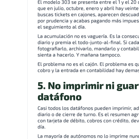
El modelo 303 se presenta entre el 1 y el 20 d
que en julio, octubre, enero y abril hay veint
buscas tickets en cajones, aparecen descuadr
por prudencia y acabas pagando más impuesto
el seguimiento al día.
La acumulación no es vaguería. Es la consec
diario y premia el todo-junto-al-final. Si cad
fotografiarlo, archivarlo, mandarlo y contabi
sienta a hacerlo. Y mañana tampoco.
El problema no es el cajón. El problema es q
cobro y la entrada en contabilidad hay dema
5. No imprimir ni guar
datáfono
Casi todos los datáfonos pueden imprimir, ad
diario o de cierre de turno. Es el resumen a
con tarjeta de débito, cobros con crédito, de
día.
La mayoría de autónomos no lo imprime nunca