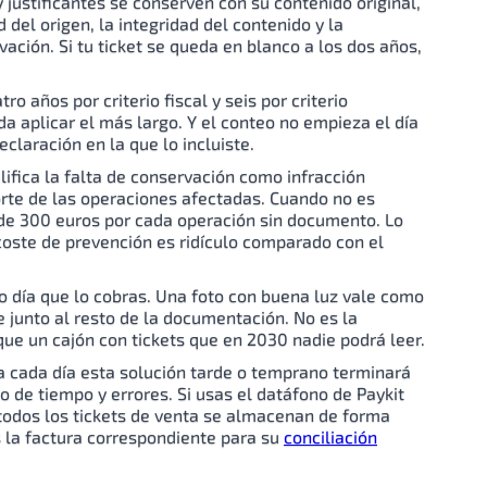
y justificantes se conserven con su contenido original,
del origen, la integridad del contenido y la
vación. Si tu ticket se queda en blanco a los dos años,
ro años por criterio fiscal y seis por criterio
a aplicar el más largo. Y el conteo no empieza el día
eclaración en la que lo incluiste.
alifica la falta de conservación como infracción
orte de las operaciones afectadas. Cuando no es
 de 300 euros por cada operación sin documento. Lo
coste de prevención es ridículo comparado con el
smo día que lo cobras. Una foto con buena luz vale como
 junto al resto de la documentación. No es la
ue un cajón con tickets que en 2030 nadie podrá leer.
ta cada día esta solución tarde o temprano terminará
e tiempo y errores. Si usas el datáfono de Paykit
 todos los tickets de venta se almacenan de forma
la factura correspondiente para su
conciliación